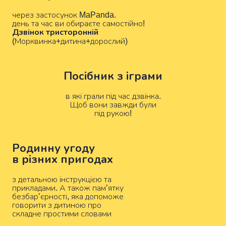
через застосунок MaPanda.
день та час ви обираєте самостійно!
Дзвінок тристоронній
(Морквинка+дитина+дорослий)
Посібник з іграми
в які грали під час дзвінка.
Щоб вони завжди були
під рукою!
Родинну угоду
в різних пригодах
з детальною інструкцією та
прикладами. А також памʼятку
безбарʼєрності, яка допоможе
говорити з дитиною про
складне простими словами