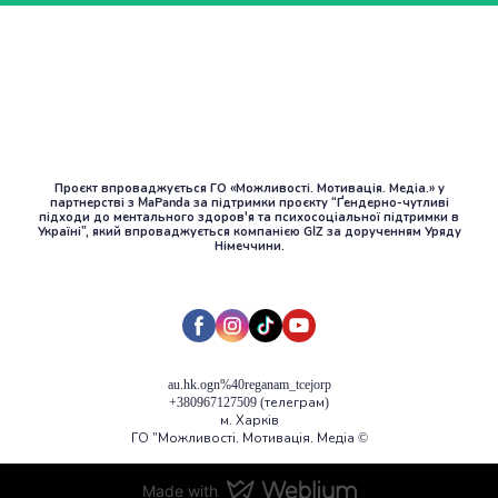
Проєкт впроваджується ГО «Можливості. Мотивація. Медіа.» у
партнерстві з MaPanda за підтримки проєкту “Ґендерно-чутливі
підходи до ментального здоров'я та психосоціальної підтримки в
Україні”, який впроваджується компанією GIZ за дорученням Уряду
Німеччини.
au.hk.ogn%40reganam_tcejorp
+380967127509 (телеграм)
м. Харків
ГО "Можливості. Мотивація. Медіа ©️
Made with