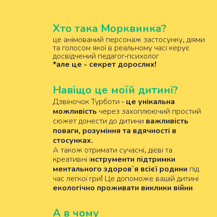
Хто така Морквинка?
це анімований персонаж застосунку, діями
та голосом якої в реальному часі керує
досвідчений педагог-психолог
*але це - секрет дорослих!
Навіщо це моїй дитині?
це унікальна
Дзвіночок Турботи -
можливість
через захоплюючий простий
важливість
сюжет донести до дитини
поваги, розуміння та вдячності в
стосунках.
А також отримати сучасні, дієві та
нструменти підтримки
креативні і
ментального здоровʼя всієї родини
під
час легкої гри! Це допоможе вашій дитині
екологічно проживати виклики війни
А в чому 