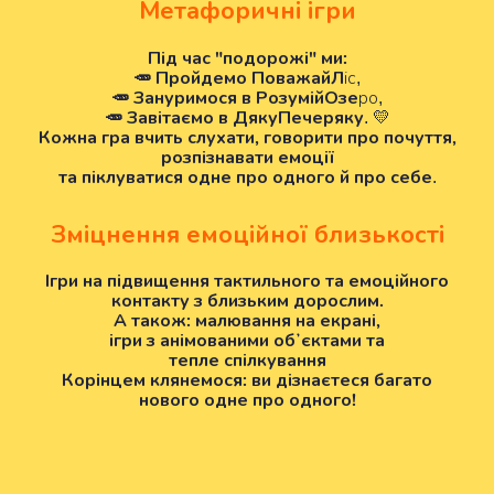
Метафоричні ігри
Під час "подорожі" ми:
🥕 Пройдемо ПоважайЛ
іс,
🥕 Зануримося в РозумійОзе
ро,
🥕 Завітаємо в ДякуПечеряку
. 💛
Кожна гра вчить слухати, говорити про почуття,
розпізнавати емоції
та піклуватися одне про одного й про себе
.
Зміцнення емоційної близькості
Ігри на підвищення тактильного та емоційного
контакту з близьким дорослим.
А також: малювання на екрані,
ігри з анімованими обʼєктами та
тепле спілкування
Корінцем клянемося: ви дізнаєтеся багато
нового одне про одного!