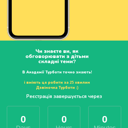
Чи знаєте ви, як
обговорювати з дітьми
складні теми?
В Академії Турботи точно знають!
і вміють це робити за 25 хвилин
Дзвіночка Турботи :)
Реєстрація завершується через
0
0
0
Days
Hours
Minutes