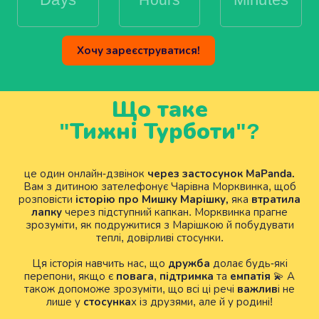
Хочу зареєструватися!
Що таке
"Тижні Турботи"?
через застосунок MaPanda.
це один онлайн-дзвінок
Вам з дитиною зателефонує Чарівна Морквинка, щоб
історію про Мишку Марішку,
втратила
розповісти
яка
лапку
через підступний капкан. Морквинка прагне
зрозуміти, як подружитися з Марішкою й побудувати
теплі, довірливі стосунки.
дружба
Ця історія навчить нас, що
долає будь-які
повага
підтримка
емпатія
перепони, якщо є
,
та
💫 А
важлив
також допоможе зрозуміти, що всі ці речі
і не
стосунка
лише у
х із друзями, але й у родині
!