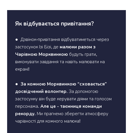
Як відбувається привітання?
●
Дзвінок-привітання відбуватиметься через
малюки разом з
застосунок Ізі Бізі, де
Чарівною Морквинкою
будуть грати,
виконувати завдання та навіть малювати на
екрані!
За кожною Морквинкою “сховається”
●
досвідчений волонтер
. За допомогою
застосунку він буде керувати діями та голосом
Але це - таємниця команди
персонажа.
рекорду.
Ми прагнемо зберегти атмосферу
чарівності для кожного малюка!