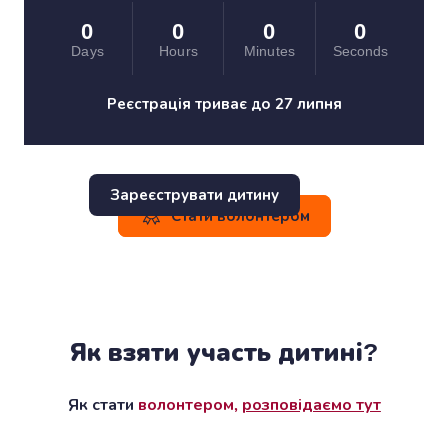
0
0
0
0
Days
Hours
Minutes
Seconds
Реєстрація триває до 27 липня
Зареєструвати дитину
Стати волонтером
Як взяти участь дитині?
Як стати
волонтером,
розповідаємо тут