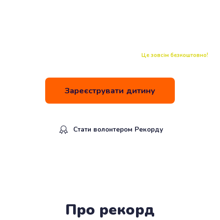
Запрошуємо маленьких українців 6-9
років до участі
Це зовсім безкоштовно!
Зареєструвати дитину
Стати волонтером Рекорду
Рекорд офіційно зафіксує команда
Національного Реєстру Рекордів України!
Про рекорд